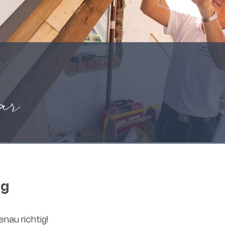
ar
ng
genau
richtig!